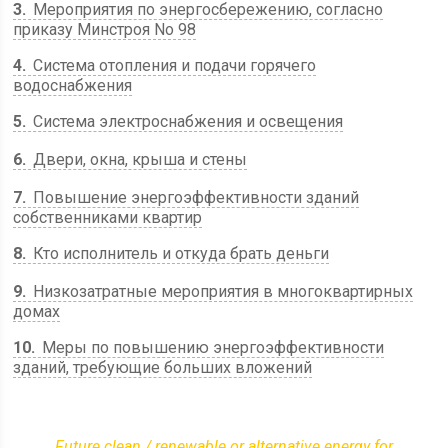
3
Мероприятия по энергосбережению, согласно
приказу Минстроя No 98
4
Система отопления и подачи горячего
водоснабжения
5
Система электроснабжения и освещения
6
Двери, окна, крыша и стены
7
Повышение энергоэффективности зданий
собственниками квартир
8
Кто исполнитель и откуда брать деньги
9
Низкозатратные мероприятия в многоквартирных
домах
10
Меры по повышению энергоэффективности
зданий, требующие больших вложений
Future clean / renewable or alternative energy for