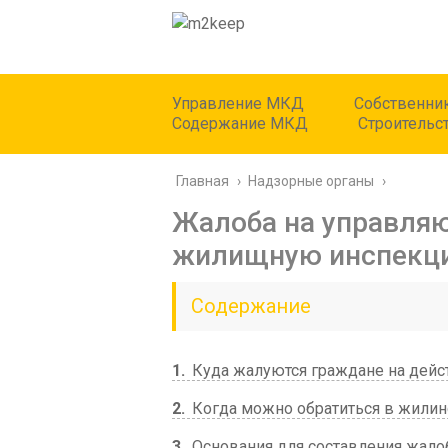
Управление МКД
Собственни
Содержание МКД
Строительс
Главная
›
Надзорные органы
›
Жалоба на управля
жилищную инспекц
Содержание
1
Куда жалуются граждане на дейс
2
Когда можно обратиться в жили
3
Основания для составления жал