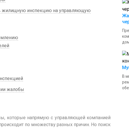
 в жилищную инспекцию на управляющую
Жа
че
Пре
ком
ормлению
дом
елей
Му
В м
нспекцией
рем
обе
нии жалобы
сы, которые напрямую с управляющей компанией
 происходит по множеству разных причин. Но поиск