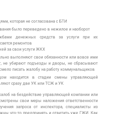
ми, которая не согласована с БТИ
ования было переведено в нежилое и наоборот
ужбами денежных средств за услуги при их
асается ремонтов
жей за свои услуги ЖКХ
ьно выполняют свои обязанности или вовсе ими
г, не убирают подъезды и дворы, не сбрасывают
о смело писать жалобу на работу коммунальщиков
дом находится в стадии смены управляющей
ляют сразу две УК или ТСЖ и УК
жалоб на бездействие управляющей компании или
смотрены свои меры наложения ответственности
учения запроса от инспектора, специалисты из
ны что-то предпринять и ответить уже ГЖИ. Как