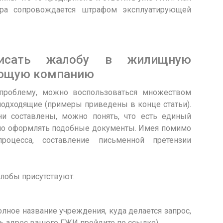
ра сопровождается штрафом эксплуатирующей
писать жалобу в жилищную
яющую компанию
проблему, можно воспользоваться множеством
подходящие (примеры приведены в конце статьи).
ни составлены, можно понять, что есть единый
жно оформлять подобные документы. Имея помимо
оцесса, составление письменной претензии
алобы присутствуют:
лное название учреждения, куда делается запрос,
ать адрес вашего ГЖИ пройдите по ссылке)