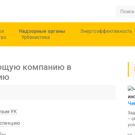
ки
Надзорные органы
Энергоэффективность
тво
Урбанистика
ющую компанию в
ию
Че
твия УК
Зад
– о
нспекцию
усл
обы