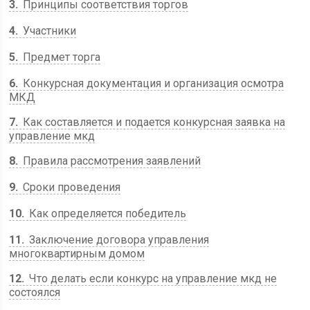
3
Принципы соответствия торгов
4
Участники
5
Предмет торга
6
Конкурсная документация и организация осмотра
МКД
7
Как составляется и подается конкурсная заявка на
управление мкд
8
Правила рассмотрения заявлений
9
Сроки проведения
10
Как определяется победитель
11
Заключение договора управления
многоквартирным домом
12
Что делать если конкурс на управление мкд не
состоялся