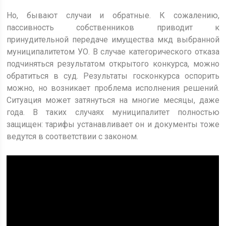
Но, бывают случаи и обратные. К сожалению,
пассивность собственников приводит к
принудительной передаче имущества мкд выбранной
муниципалитетом УО. В случае категорического отказа
подчиняться результатом открытого конкурса, можно
обратиться в суд. Результаты госконкурса оспорить
можно, но возникает проблема исполнения решений.
Ситуация может затянуться на многие месяцы, даже
года. В таких случаях муниципалитет полностью
защищен: тарифы устанавливает он и документы тоже
ведутся в соответствии с законом.